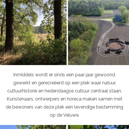
Inmiddels wordt er sinds een paar jaar gewoond,
gewerkt en gerecreëerd op een plek waar natuur,
cultuurhistorie en hedendaagse cultuur centraal staan.
Kunstenaars, ontwerpers en horeca maken samen met
de bewoners van deze plek een levendige bestemming
op de Veluwe.